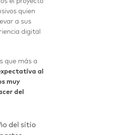
mos el proyecto
usivos quien
levar a sus
iencia digital
es que más a
expectativa al
mos muy
acer del
o del sitio