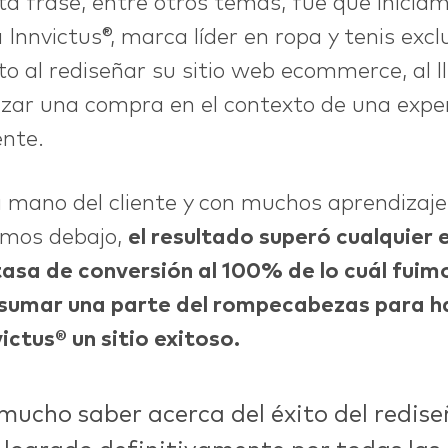
ta frase, entre otros temas, fue que inicia
 Innvictus®, marca líder en ropa y tenis excl
to al rediseñar su sitio web ecommerce, al l
lizar una compra en el contexto de una exper
ente.
a mano del cliente y con muchos aprendizaj
amos debajo,
el resultado superó cualquier 
tasa de conversión al 100% de lo cuál fui
l sumar una parte del rompecabezas para h
ictus® un sitio exitoso.
mucho saber acerca del éxito del rediseñ