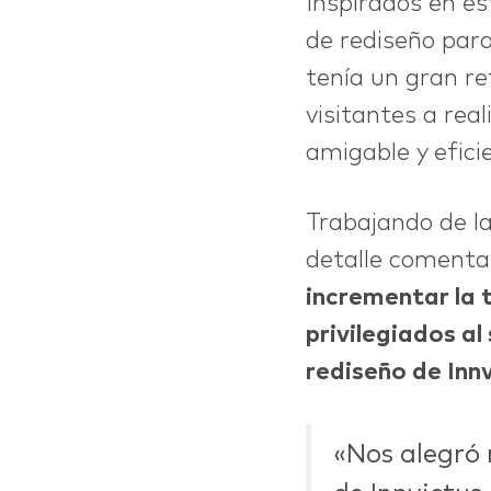
Inspirados en es
de rediseño para
tenía un gran re
visitantes a rea
amigable y efici
Trabajando de l
ABOUT
detalle coment
incrementar la 
privilegiados a
CONTACT
rediseño de Innv
«Nos alegró 