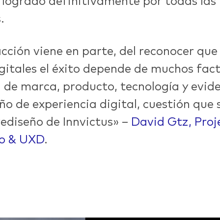
, logrado definitivamente por todas las
.
@nett.mx
acción viene en parte, del reconocer que 
gitales el éxito depende de muchos fact
 de marca, producto, tecnología y evid
ño de experiencia digital, cuestión que 
 rediseño de Innvictus» –
David Gtz, Proj
ño & UXD
.