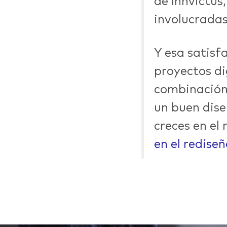
de Innvictus
involucradas
hi
Y esa satisf
proyectos di
combinación
un buen dise
creces en el
en el redise