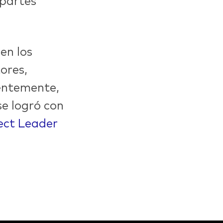
 partes
en los
ores,
entemente,
se logró con
ect Leader