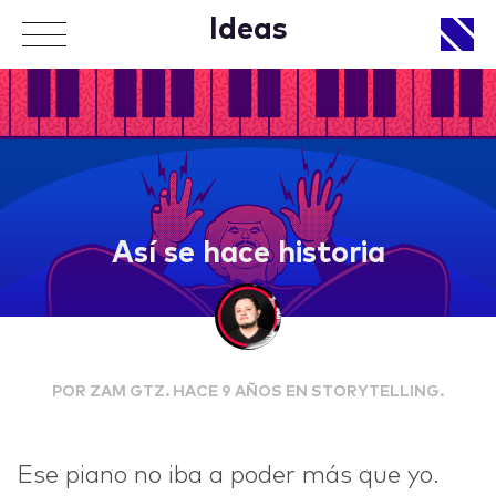
Ideas
APPROACH
Así se hace historia
WORKS
POR ZAM GTZ. HACE 9 AÑOS EN STORYTELLING.
LIFE
Ese piano no iba a poder más que yo.