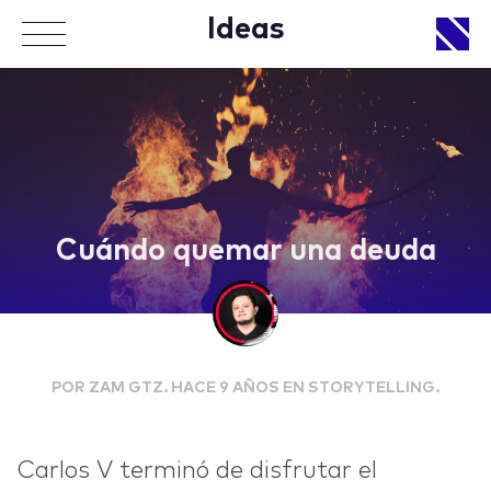
Ideas
APPROACH
Cuándo quemar una deuda
WORKS
POR ZAM GTZ. HACE 9 AÑOS EN STORYTELLING.
LIFE
Carlos V terminó de disfrutar el