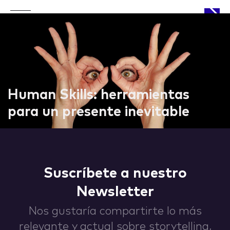
APPROACH
Human Skills: herramientas
para un presente inevitable
WORKS
Suscríbete a nuestro
Newsletter
LIFE
Nos gustaría compartirte lo más
relevante y actual sobre storytelling,