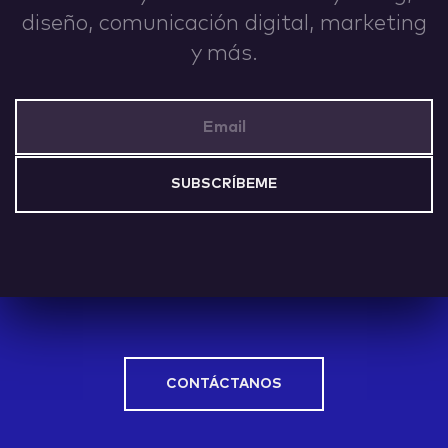
diseño, comunicación digital, marketing
IDEAS
y más.
Email Address
ABOUT
CONTACT
CONTÁCTANOS
hi@nett.mx