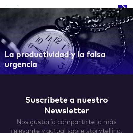
APPROACH
La productividad y la falsa
urgencia
WORKS
Suscríbete a nuestro
Newsletter
LIFE
Nos gustaría compartirte lo más
relevante y actual sobre storytelling,