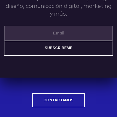
diseño, comunicación digital, marketing
IDEAS
y más.
Email Address
ABOUT
CONTACT
CONTÁCTANOS
hi@nett.mx