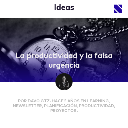
Ideas
APPROACH
La productividad y la falsa
urgencia
WORKS
POR DAVO GTZ. HACE 5 AÑOS EN LEARNING,
LIFE
NEWSLETTER, PLANIFICACIÓN, PRODUCTIVIDAD,
PROYECTOS.