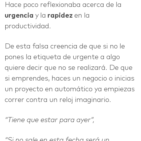
Hace poco reflexionaba acerca de la
urgencia
y la
rapidez
en la
IDEAS
productividad.
De esta falsa creencia de que si no le
ABOUT
pones la etiqueta de urgente a algo
quiere decir que no se realizará. De que
si emprendes, haces un negocio o inicias
un proyecto en automático ya empiezas
CONTACT
correr contra un reloj imaginario.
“Tiene que estar para ayer”,
hi@nett.mx
“Si no sale en esta fecha será un