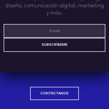
diseño, comunicación digital, marketing
IDEAS
y más.
Email Address
ABOUT
CONTACT
CONTÁCTANOS
hi@nett.mx