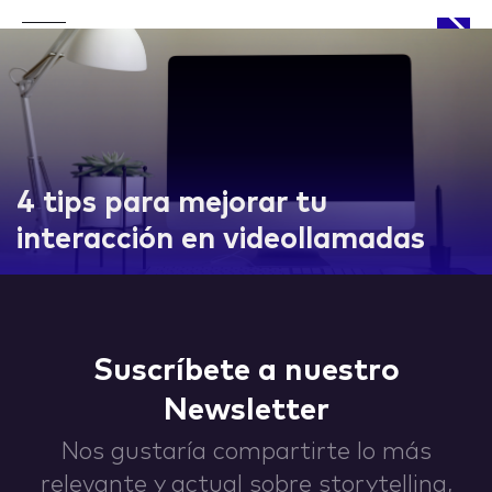
APPROACH
4 tips para mejorar tu
interacción en videollamadas
WORKS
Suscríbete a nuestro
Newsletter
LIFE
Nos gustaría compartirte lo más
relevante y actual sobre storytelling,