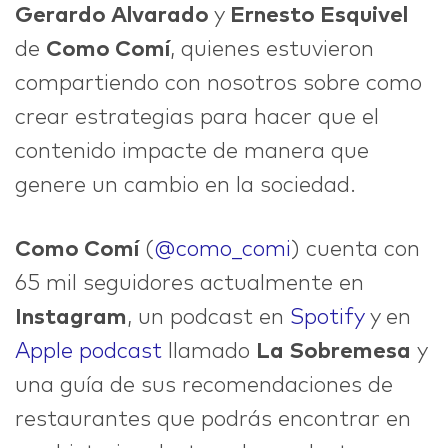
Gerardo Alvarado
y
Ernesto Esquivel
de
Como Comí
, quienes estuvieron
IDEAS
compartiendo con nosotros sobre como
crear estrategias para hacer que el
contenido impacte de manera que
ABOUT
genere un cambio en la sociedad.
Como Comí
(
@como_comi
) cuenta con
65 mil seguidores actualmente en
CONTACT
Instagram
, un podcast en
Spotify
y en
Apple podcast
llamado
La Sobremesa
y
una guía de sus recomendaciones de
hi@nett.mx
restaurantes que podrás encontrar en