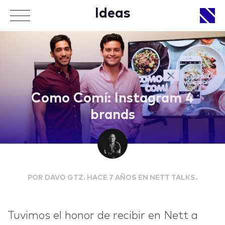
Ideas
APPROACH
Como Comí: Instagram 4
brands
WORKS
POR DAVO GTZ. HACE 7 AÑOS EN NETT TALKS.
LIFE
Tuvimos el honor de recibir en Nett a