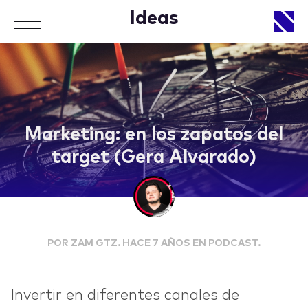
Ideas
APPROACH
Marketing: en los zapatos del
target (Gera Alvarado)
WORKS
POR ZAM GTZ. HACE 7 AÑOS EN PODCAST.
LIFE
Invertir en diferentes canales de