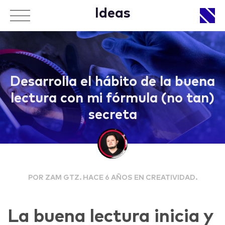
Ideas
APPROACH
Desarrolla el hábito de la buena
lectura con mi fórmula (no tan)
secreta
WORKS
POR ZAM GTZ. HACE 6 AÑOS EN CREATIVIDAD.
LIFE
La buena lectura inicia y