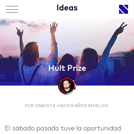
Ideas
APPROACH
Hult Prize
WORKS
POR ZAM GTZ. HACE 8 AÑOS EN BLOG.
LIFE
El sábado pasado tuve la oportunidad