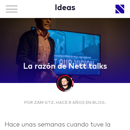
Ideas
APPROACH
La razón de Nett talks
WORKS
POR ZAM GTZ. HACE 8 AÑOS EN BLOG.
LIFE
Hace unas semanas cuando tuve la