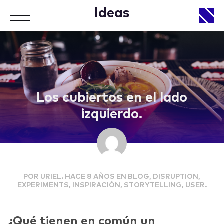
Ideas
APPROACH
Los cubiertos en el lado
izquierdo.
WORKS
POR URIEL. HACE 8 AÑOS EN BLOG, DISRUPTION,
LIFE
EXPERIMENTS, INSPIRACIÓN, STORYTELLING, USER.
¿Qué tienen en común un