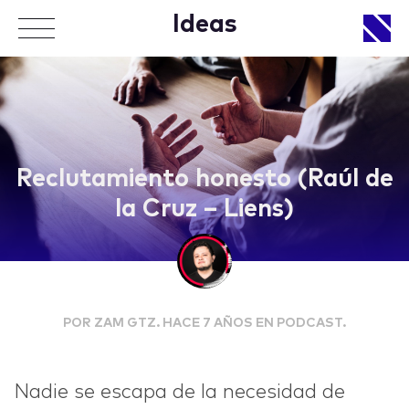
Ideas
APPROACH
Reclutamiento honesto (Raúl de
la Cruz – Liens)
WORKS
POR ZAM GTZ. HACE 7 AÑOS EN PODCAST.
LIFE
Nadie se escapa de la necesidad de