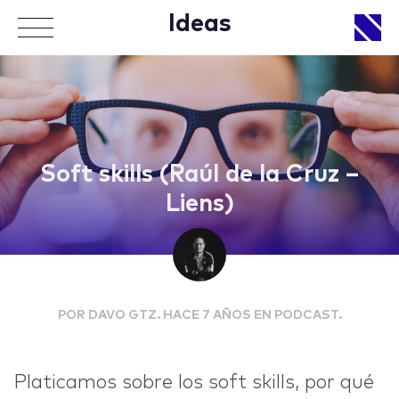
Ideas
APPROACH
Soft skills (Raúl de la Cruz –
Liens)
WORKS
POR DAVO GTZ. HACE 7 AÑOS EN PODCAST.
LIFE
Platicamos sobre los soft skills, por qué