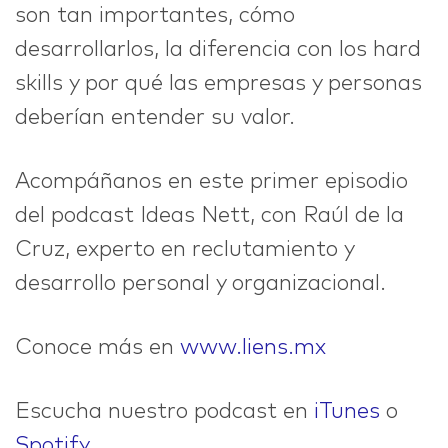
son tan importantes, cómo
desarrollarlos, la diferencia con los hard
IDEAS
skills y por qué las empresas y personas
deberían entender su valor.
ABOUT
Acompáñanos en este primer episodio
del podcast Ideas Nett, con Raúl de la
Cruz, experto en reclutamiento y
desarrollo personal y organizacional.
CONTACT
Conoce más en
www.liens.mx
Escucha nuestro podcast en
iTunes
o
hi@nett.mx
Spotify