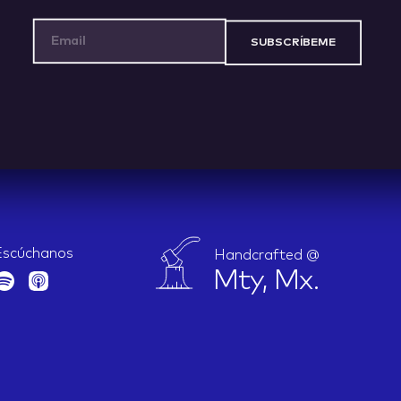
Email Address
Escúchanos
Handcrafted @
Mty, Mx.