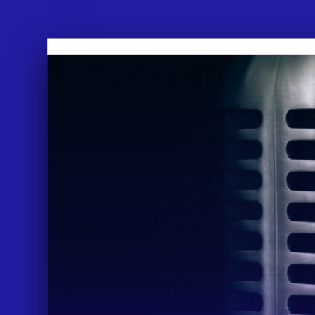
APPROACH
WORKS