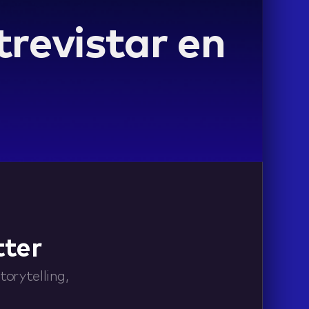
revistar en
tter
orytelling,