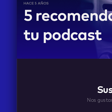
HACE 5 AÑOS
5 recomenda
tu podcast
LIFE
Sus
Nos gustar