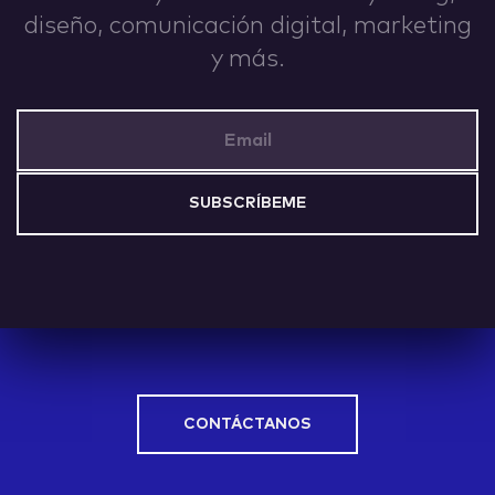
diseño, comunicación digital, marketing
IDEAS
y más.
Email Address
ABOUT
CONTACT
CONTÁCTANOS
hi@nett.mx