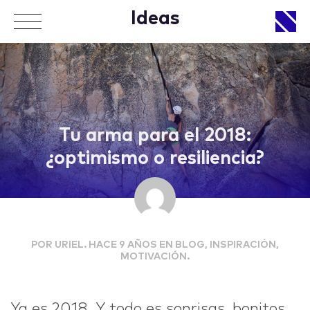
Ideas
APPROACH
Tu arma para el 2018:
¿optimismo o resiliencia?
WORKS
POR URIEL. HACE 9 AÑOS EN BLOG, INSPIRACIÓN,
LIFE
MOTIVACIÓN.
Ya es 2018. Y todo es sonrisas, bonitos