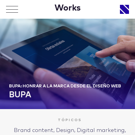
Works
APPROACH
WORKS
BUPA: HONRAR A LA MARCA DESDE EL DISEÑO WEB
BUPA
LIFE
TÓPICOS
Brand content, Design, Digital marketing,