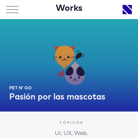
Works
APPROACH
WORKS
PET N’ GO
Pasión por las mascotas
LIFE
TÓPICOS
UI, UX, Web.