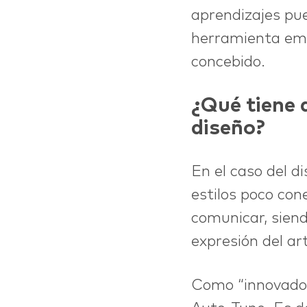
aprendizajes pu
herramienta empi
concebido.
¿Qué tiene q
diseño?
En el caso del d
estilos poco con
comunicar, sien
expresión del art
Como “innovador”