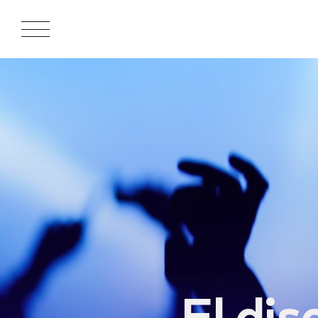
APPROACH
WORKS