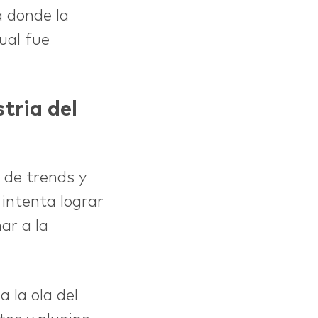
a donde la
ual fue
tria del
n de trends y
 intenta lograr
ar a la
 la ola del