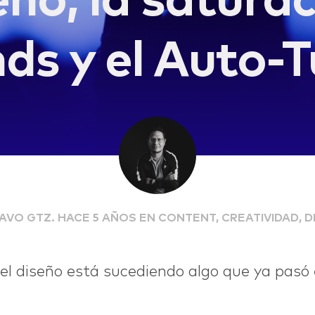
eño, la satura
nds y el Auto-T
AVO GTZ. HACE 5 AÑOS EN CONTENT, CREATIVIDAD, D
del diseño está sucediendo algo que ya pasó 