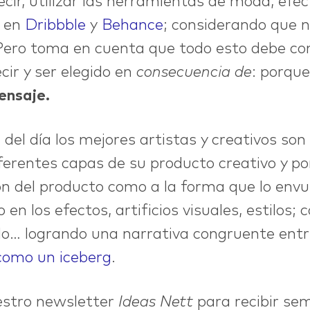
cir, utilizar las herramientas de moda, efec
n en
Dribbble
y
Behance
; considerando que no
 Pero toma en cuenta que todo esto debe co
cir y ser elegido en
consecuencia de
: porqu
ensaje.
 del día los mejores artistas y creativos son
iferentes capas de su producto creativo y p
ión del producto como a la forma que lo env
 en los efectos, artificios visuales, estilos;
o… logrando una narrativa congruente entre
como un iceberg
.
estro newsletter
Ideas Nett
para recibir se