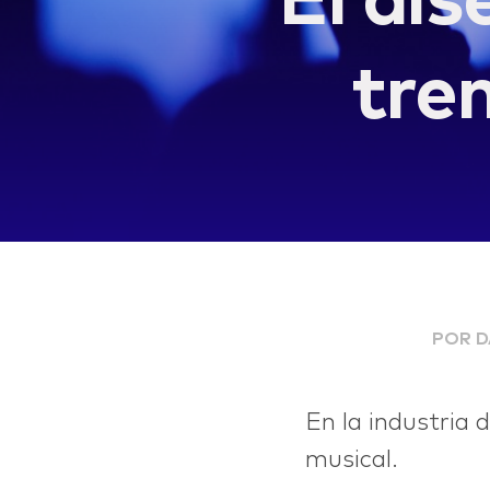
El dis
tre
POR D
LIFE
En la industria 
musical.