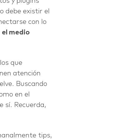
tos y plugins
 debe existir el
nectarse con lo
e
el medio
 los que
onen atención
uelve. Buscando
 como en el
 sí. Recuerda,
manalmente tips,