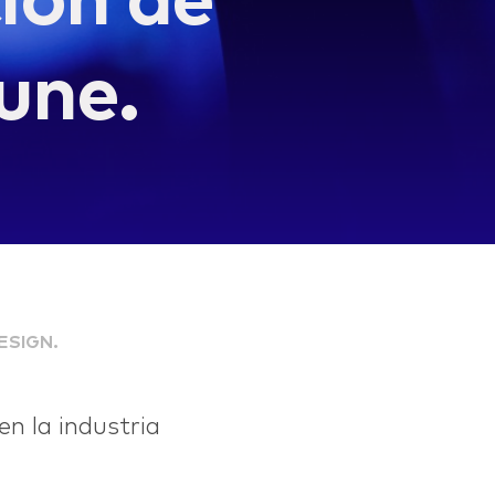
ción de
une.
ESIGN.
en la industria