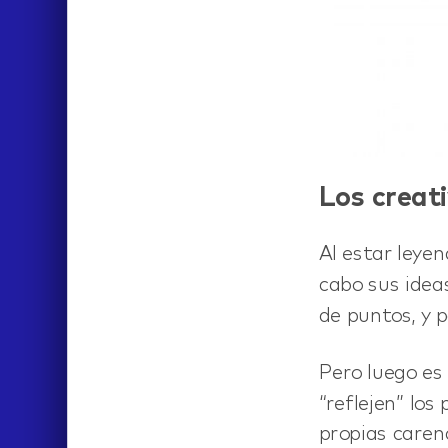
hi
Los creati
Al estar leyen
cabo sus ide
de puntos, y 
Pero luego es 
“reflejen” los
propias carenc