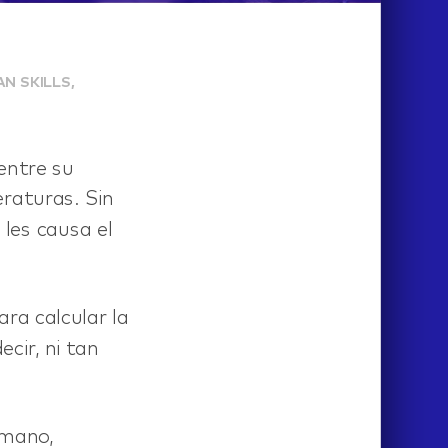
N SKILLS,
 entre su
raturas. Sin
les causa el
ara calcular la
cir, ni tan
umano,