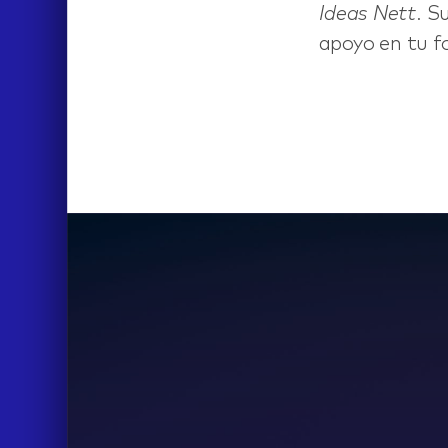
Ideas Nett
. S
apoyo en tu fo