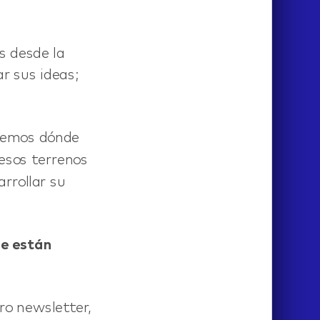
s desde la
ar sus ideas;
abemos dónde
 esos terrenos
rrollar su
ue están
o newsletter,