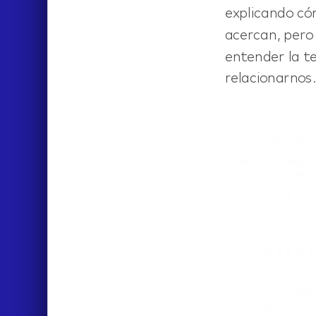
explicando c
acercan, pero
entender la t
relacionarnos
ABOUT
CONTACT