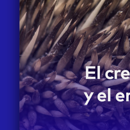
El cr
y el 
LIFE