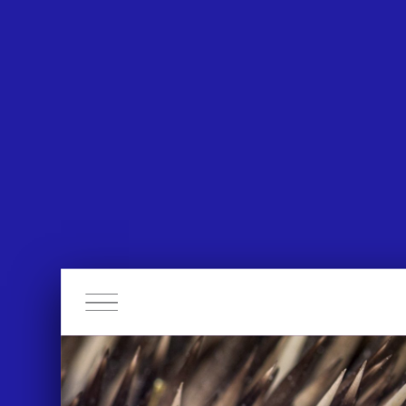
APPROACH
WORKS