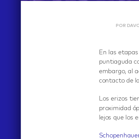
POR DAVO
En las etapas 
puntiaguda co
embargo, al a
IDEAS
contacto de l
Los erizos tie
proximidad ópt
lejos que los 
Schopenhaue