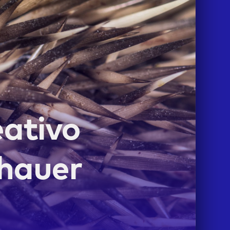
eativo
nhauer