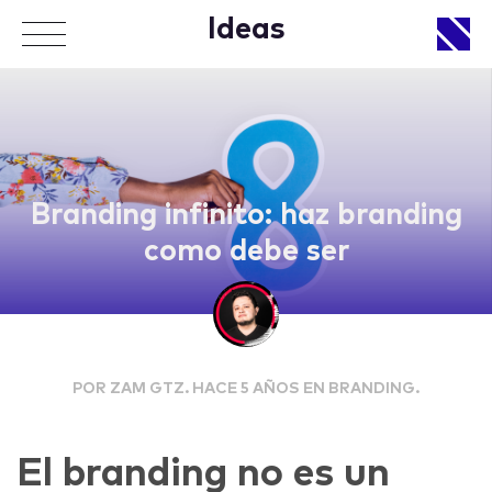
Ideas
APPROACH
Branding infinito: haz branding
como debe ser
WORKS
POR ZAM GTZ. HACE 5 AÑOS EN BRANDING.
LIFE
El branding no es un