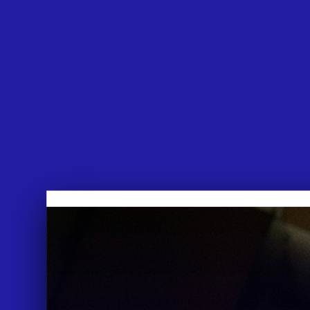
APPROACH
WORKS