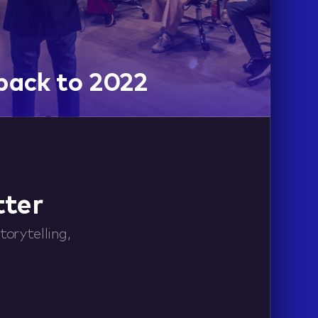
 back to 2022
tter
orytelling,