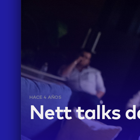
HACE 4 AÑOS
LIFE
Nett talks 