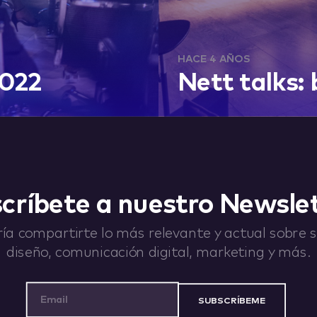
HACE 4 AÑOS
2022
Nett talks:
críbete a nuestro Newsle
ía compartirte lo más relevante y actual sobre st
diseño, comunicación digital, marketing y más.
Email Address