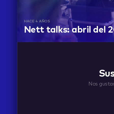
HACE 4 AÑOS
Nett talks: abril del 
ABOUT
Sus
CONTACT
Nos gustar