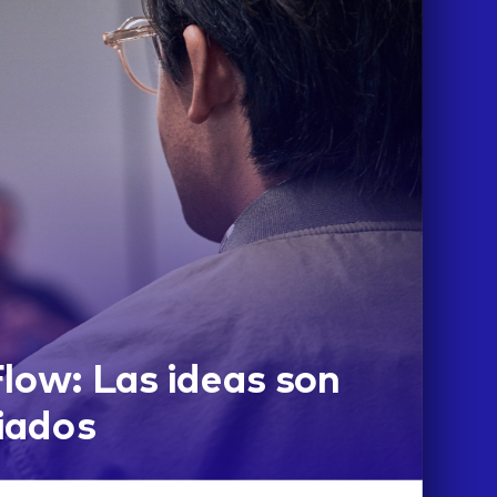
low: Las ideas son
iados