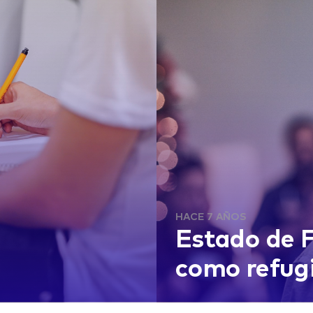
HACE 7 AÑOS
Estado de F
como refug