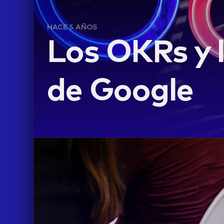
HACE 5 AÑOS
Los OKRs y l
de Google