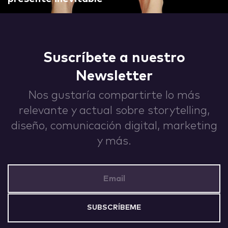
IDEAS
Suscríbete a nuestro
Newsletter
ABOUT
Nos gustaría compartirte lo más
relevante y actual sobre storytelling,
diseño, comunicación digital, marketing
y más.
CONTACT
Email Address
hi@nett.mx