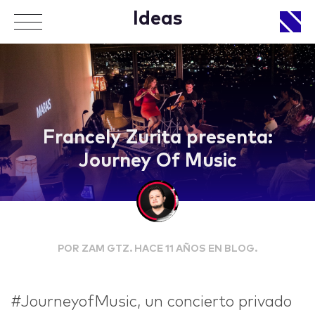
Ideas
APPROACH
Francely Zurita presenta:
Journey Of Music
WORKS
POR ZAM GTZ. HACE 11 AÑOS EN BLOG.
LIFE
#JourneyofMusic, un concierto privado