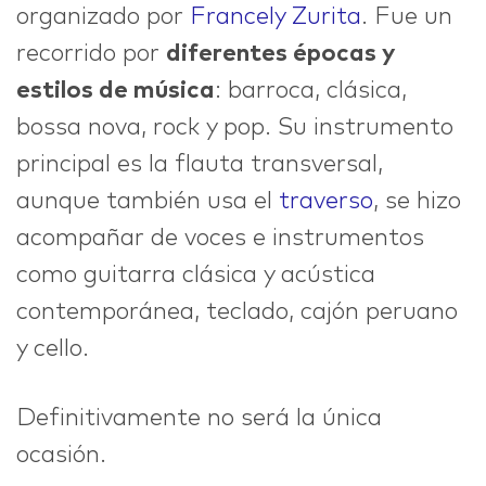
organizado por
Francely Zurita
. Fue un
recorrido por
diferentes épocas y
IDEAS
estilos de música
: barroca, clásica,
bossa nova, rock y pop. Su instrumento
principal es la flauta transversal,
ABOUT
aunque también usa el
traverso
, se hizo
acompañar de voces e instrumentos
como guitarra clásica y acústica
contemporánea, teclado, cajón peruano
CONTACT
y cello.
Definitivamente no será la única
hi@nett.mx
ocasión.