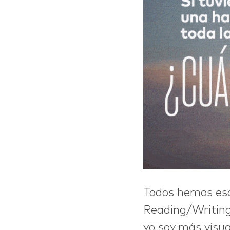
hi
Todos hemos es
Reading/Writing 
yo soy más visua