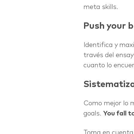
meta skills.
Push your b
Identifica y max
través del ensay
cuanto lo encue
Sistematiz
Como mejor lo me
goals.
You fall t
Toma en cuenta 