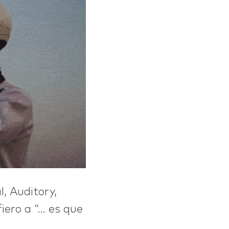
l, Auditory,
iero a “… es que