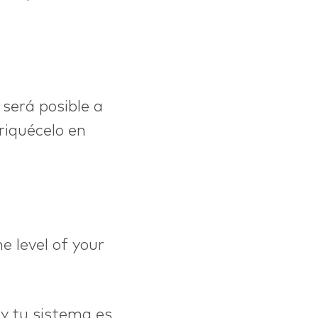
 será posible a
nriquécelo en
e level of your
y tu sistema es