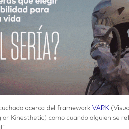
@nett.mx
cuchado acerca del framework
VARK
(Visua
or Kinesthetic) como cuando alguien se ref
l”.