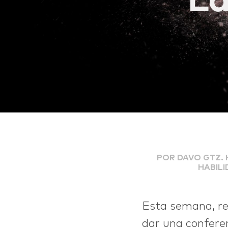
La
POR DAVO GTZ. 
LIFE
HABILI
Esta semana, rec
dar una conferen