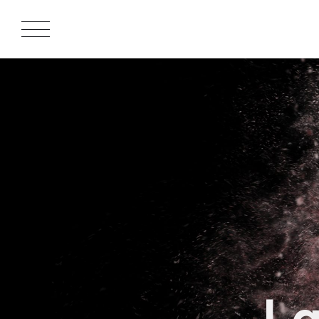
APPROACH
WORKS