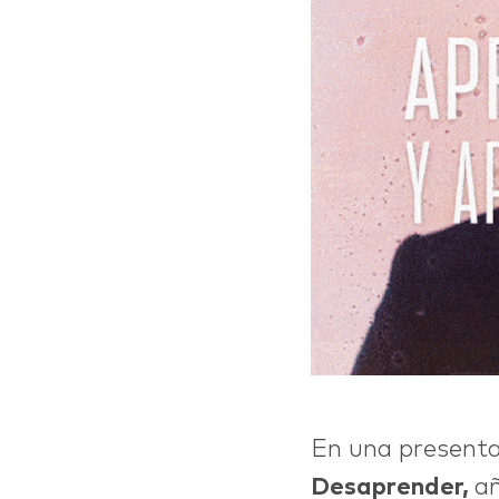
En una present
Desaprender,
añ