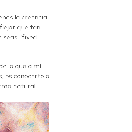
enos la creencia
lejar que tan
e seas “fixed
de lo que a mí
s, es conocerte a
orma natural.