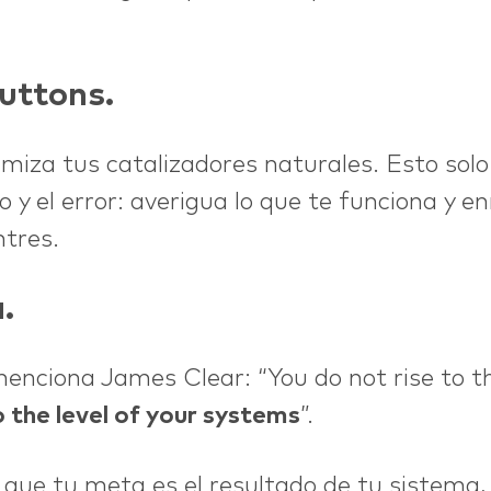
uttons.
imiza tus catalizadores naturales. Esto solo
o y el error: averigua lo que te funciona y e
ntres.
a
.
nciona James Clear: “You do not rise to th
o the level of your systems
”.
que tu meta es el resultado de tu sistema, 