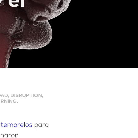
 el
AD, DISRUPTION,
ARNING.
ntemorelos
para
ignaron