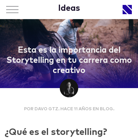
Ideas
APPROACH
Esta es la importancia del
Storytelling en tu carrera como
creativo
WORKS
POR DAVO GTZ. HACE 11 AÑOS EN BLOG.
LIFE
¿Qué es el storytelling?