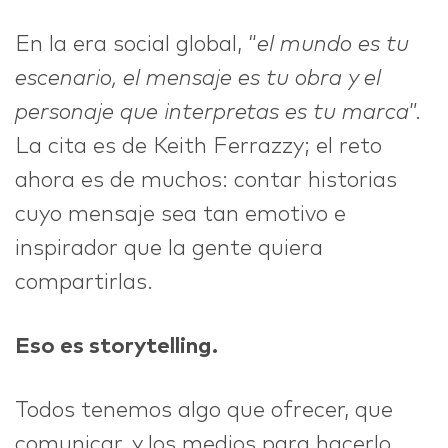
En la era social global, “
el mundo es tu
IDEAS
escenario, el mensaje es tu obra y el
personaje que interpretas es tu marca
”.
La cita es de Keith Ferrazzy; el reto
ABOUT
ahora es de muchos: contar historias
cuyo mensaje sea tan emotivo e
inspirador que la gente quiera
compartirlas.
CONTACT
Eso es storytelling.
Todos tenemos algo que ofrecer, que
hi@nett.mx
comunicar, y los medios para hacerlo