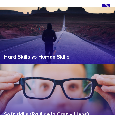
APPROACH
Hard Skills vs Human Skills
WORKS
LIFE
Soft skills (Raúl de la Cruz – Liens)