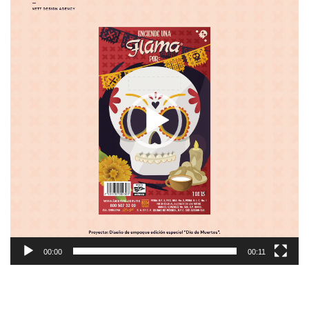
de
vídeo
00:00
00:11