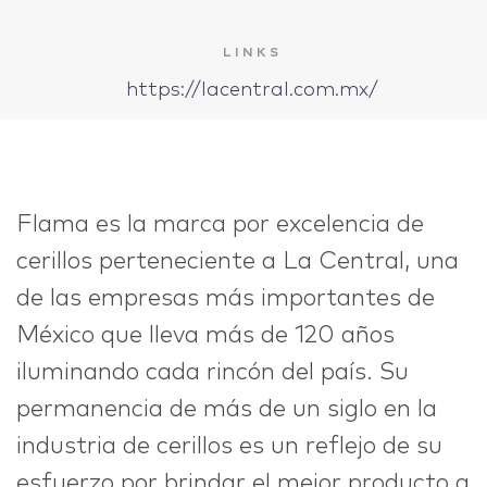
IDEAS
LINKS
https://lacentral.com.mx/
ABOUT
Flama es la marca por excelencia de
cerillos perteneciente a La Central, una
de las empresas más importantes de
CONTACT
México que lleva más de 120 años
iluminando cada rincón del país. Su
permanencia de más de un siglo en la
industria de cerillos es un reflejo de su
hi@nett.mx
esfuerzo por brindar el mejor producto a