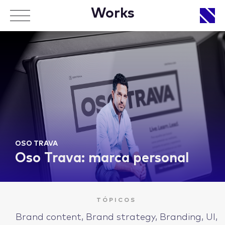
Works
APPROACH
WORKS
OSO TRAVA
Oso Trava: marca personal
LIFE
TÓPICOS
Brand content, Brand strategy, Branding, UI,