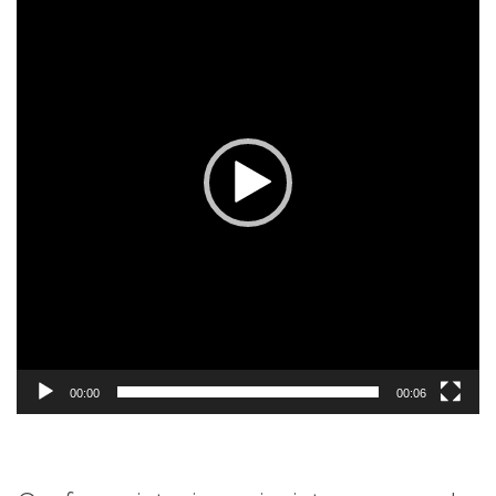
de
vídeo
00:00
00:06