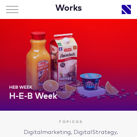
Works
APPROACH
WORKS
HEB WEEK
H-E-B Week
LIFE
TÓPICOS
Digitalmarketing, DigitalStrategy,