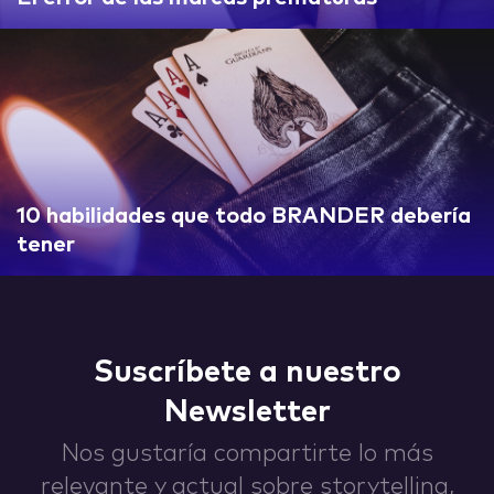
IDEAS
ABOUT
10 habilidades que todo BRANDER debería
tener
CONTACT
Suscríbete a nuestro
Newsletter
Nos gustaría compartirte lo más
hi@nett.mx
relevante y actual sobre storytelling,