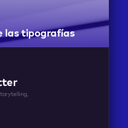
 las tipografías
tter
orytelling,