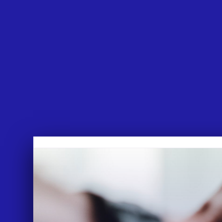
APPROACH
WORKS