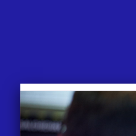
APPROACH
WORKS