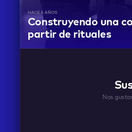
HACE 5 AÑOS
Construyendo una c
partir de rituales
ABOUT
Sus
CONTACT
Nos gustar