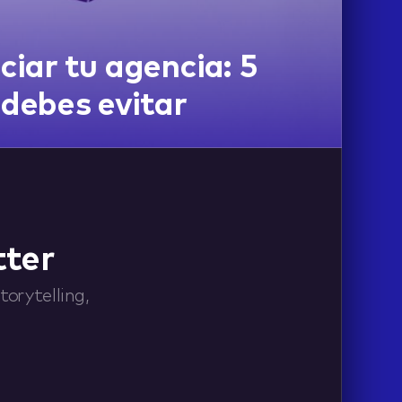
ciar tu agencia: 5
 debes evitar
tter
orytelling,