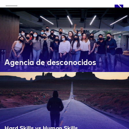
APPROACH
Agencia de desconocidos
WORKS
LIFE
Hard Skills vs Human Skills